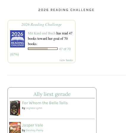
2026 READING CHALLENGE
2026 Reading Challenge
Mit Kind und Buch
has read 47
books toward her goal of 70
books.
47 of 70
(67%)
view books
Ally liest gerade
For Whom the Belle Tolls
by
Jaysea Lynn
Jasper Vale
by
Devney Perry