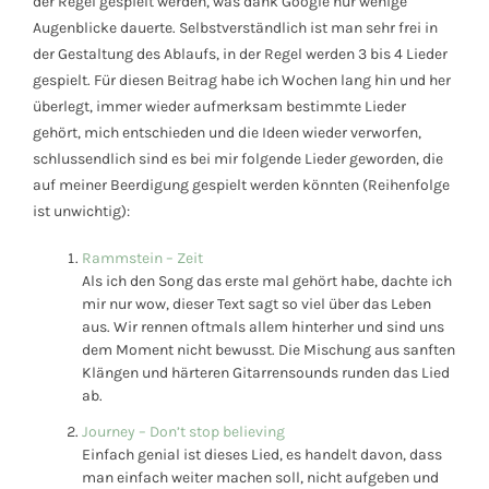
der Regel gespielt werden, was dank Google nur wenige
Augenblicke dauerte. Selbstverständlich ist man sehr frei in
der Gestaltung des Ablaufs, in der Regel werden 3 bis 4 Lieder
gespielt. Für diesen Beitrag habe ich Wochen lang hin und her
überlegt, immer wieder aufmerksam bestimmte Lieder
gehört, mich entschieden und die Ideen wieder verworfen,
schlussendlich sind es bei mir folgende Lieder geworden, die
auf meiner Beerdigung gespielt werden könnten (Reihenfolge
ist unwichtig):
Rammstein – Zeit
Als ich den Song das erste mal gehört habe, dachte ich
mir nur wow, dieser Text sagt so viel über das Leben
aus. Wir rennen oftmals allem hinterher und sind uns
dem Moment nicht bewusst. Die Mischung aus sanften
Klängen und härteren Gitarrensounds runden das Lied
ab.
Journey – Don’t stop believing
Einfach genial ist dieses Lied, es handelt davon, dass
man einfach weiter machen soll, nicht aufgeben und