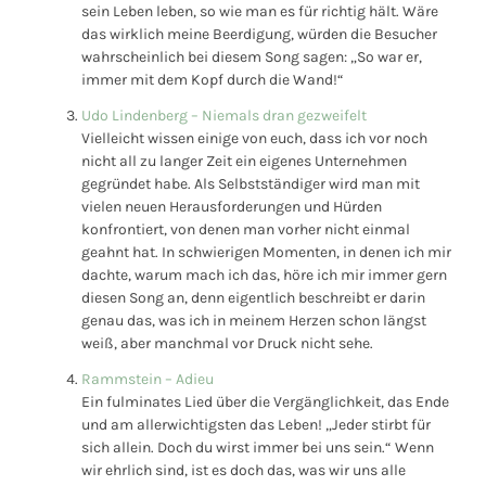
sein Leben leben, so wie man es für richtig hält. Wäre
das wirklich meine Beerdigung, würden die Besucher
wahrscheinlich bei diesem Song sagen: „So war er,
immer mit dem Kopf durch die Wand!“
Udo Lindenberg – Niemals dran gezweifelt
Vielleicht wissen einige von euch, dass ich vor noch
nicht all zu langer Zeit ein eigenes Unternehmen
gegründet habe. Als Selbstständiger wird man mit
vielen neuen Herausforderungen und Hürden
konfrontiert, von denen man vorher nicht einmal
geahnt hat. In schwierigen Momenten, in denen ich mir
dachte, warum mach ich das, höre ich mir immer gern
diesen Song an, denn eigentlich beschreibt er darin
genau das, was ich in meinem Herzen schon längst
weiß, aber manchmal vor Druck nicht sehe.
Rammstein – Adieu
Ein fulminates Lied über die Vergänglichkeit, das Ende
und am allerwichtigsten das Leben! „Jeder stirbt für
sich allein. Doch du wirst immer bei uns sein.“ Wenn
wir ehrlich sind, ist es doch das, was wir uns alle