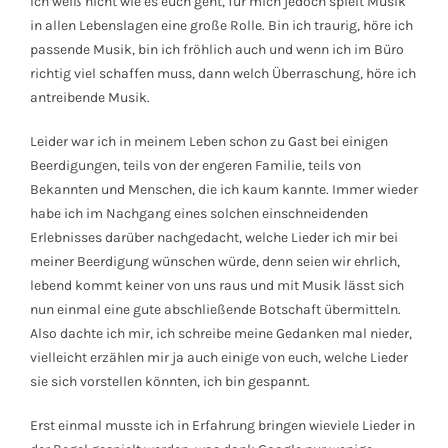
Ich weiß nicht wie es euch geht, für mich jedoch spielt Musik
in allen Lebenslagen eine große Rolle. Bin ich traurig, höre ich
passende Musik, bin ich fröhlich auch und wenn ich im Büro
richtig viel schaffen muss, dann welch Überraschung, höre ich
antreibende Musik.
Leider war ich in meinem Leben schon zu Gast bei einigen
Beerdigungen, teils von der engeren Familie, teils von
Bekannten und Menschen, die ich kaum kannte. Immer wieder
habe ich im Nachgang eines solchen einschneidenden
Erlebnisses darüber nachgedacht, welche Lieder ich mir bei
meiner Beerdigung wünschen würde, denn seien wir ehrlich,
lebend kommt keiner von uns raus und mit Musik lässt sich
nun einmal eine gute abschließende Botschaft übermitteln.
Also dachte ich mir, ich schreibe meine Gedanken mal nieder,
vielleicht erzählen mir ja auch einige von euch, welche Lieder
sie sich vorstellen könnten, ich bin gespannt.
Erst einmal musste ich in Erfahrung bringen wieviele Lieder in