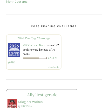
Mehr über uns!
2026 READING CHALLENGE
2026 Reading Challenge
Mit Kind und Buch
has read 47
books toward her goal of 70
books.
47 of 70
(67%)
view books
Ally liest gerade
Krieg der Welten
by
H.G. Wells