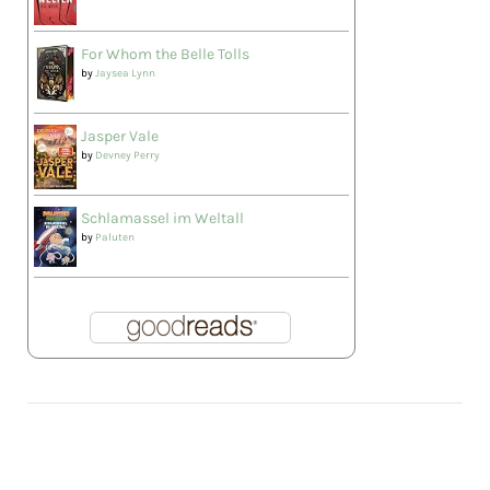
For Whom the Belle Tolls
by
Jaysea Lynn
Jasper Vale
by
Devney Perry
Schlamassel im Weltall
by
Paluten