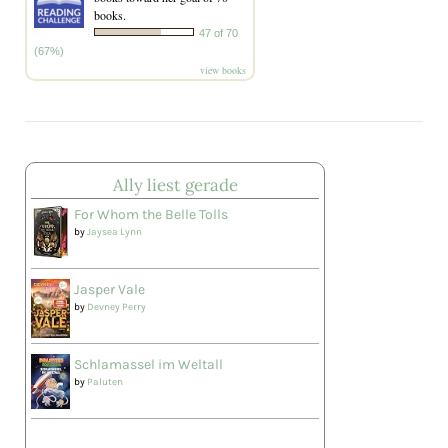
books.
47 of 70
(67%)
view books
Ally liest gerade
For Whom the Belle Tolls
by
Jaysea Lynn
Jasper Vale
by
Devney Perry
Schlamassel im Weltall
by
Paluten