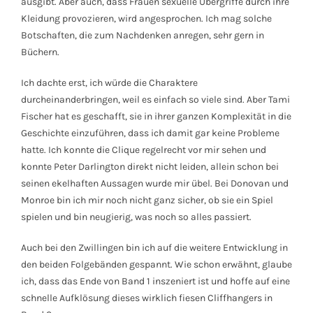
ausgibt. Aber auch, dass Frauen sexuelle Übergriffe durch ihre
Kleidung provozieren, wird angesprochen. Ich mag solche
Botschaften, die zum Nachdenken anregen, sehr gern in
Büchern.
Ich dachte erst, ich würde die Charaktere
durcheinanderbringen, weil es einfach so viele sind. Aber Tami
Fischer hat es geschafft, sie in ihrer ganzen Komplexität in die
Geschichte einzuführen, dass ich damit gar keine Probleme
hatte. Ich konnte die Clique regelrecht vor mir sehen und
konnte Peter Darlington direkt nicht leiden, allein schon bei
seinen ekelhaften Aussagen wurde mir übel. Bei Donovan und
Monroe bin ich mir noch nicht ganz sicher, ob sie ein Spiel
spielen und bin neugierig, was noch so alles passiert.
Auch bei den Zwillingen bin ich auf die weitere Entwicklung in
den beiden Folgebänden gespannt. Wie schon erwähnt, glaube
ich, dass das Ende von Band 1 inszeniert ist und hoffe auf eine
schnelle Aufklösung dieses wirklich fiesen Cliffhangers in