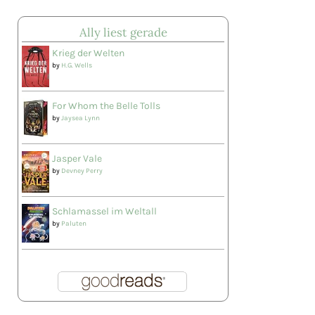
Ally liest gerade
Krieg der Welten
by
H.G. Wells
For Whom the Belle Tolls
by
Jaysea Lynn
Jasper Vale
by
Devney Perry
Schlamassel im Weltall
by
Paluten