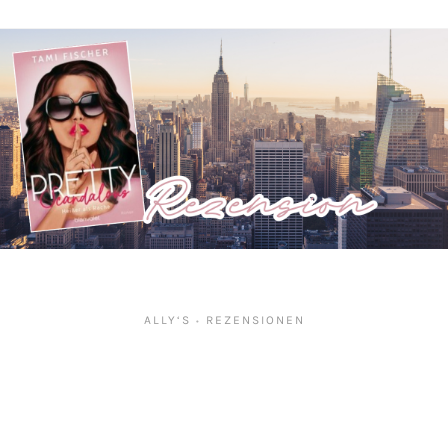
ALLY‘S
REZENSIONEN
•