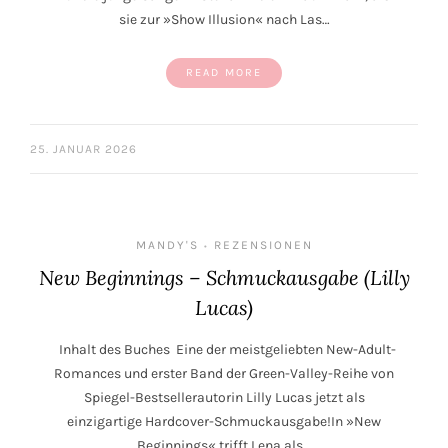
sie zur »Show Illusion« nach Las…
READ MORE
25. JANUAR 2026
MANDY'S
REZENSIONEN
•
New Beginnings – Schmuckausgabe (Lilly
Lucas)
Inhalt des Buches Eine der meistgeliebten New-Adult-
Romances und erster Band der Green-Valley-Reihe von
Spiegel-Bestsellerautorin Lilly Lucas jetzt als
einzigartige Hardcover-Schmuckausgabe!In »New
Beginnings« trifft Lena als…