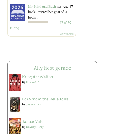
Mit Kind und Buch
has read 47
books toward her goal of 70
books.
47 of 70
(67%)
view books
Ally liest gerade
Krieg der Welten
by
H.G. Wells
For Whom the Belle Tolls
by
Jaysea Lynn
Jasper Vale
by
Devney Perry