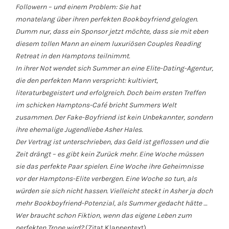
Followern – und einem Problem: Sie hat
monatelang über ihren perfekten Bookboyfriend gelogen.
Dumm nur, dass ein Sponsor jetzt möchte, dass sie mit eben
diesem tollen Mann an einem luxuriösen Couples Reading
Retreat in den Hamptons teilnimmt.
In ihrer Not wendet sich Summer an eine Elite-Dating-Agentur,
die den perfekten Mann verspricht: kultiviert,
literaturbegeistert und erfolgreich. Doch beim ersten Treffen
im schicken Hamptons-Café bricht Summers Welt
zusammen. Der Fake-Boyfriend ist kein Unbekannter, sondern
ihre ehemalige Jugendliebe Asher Hales.
Der Vertrag ist unterschrieben, das Geld ist geflossen und die
Zeit drängt – es gibt kein Zurück mehr. Eine Woche müssen
sie das perfekte Paar spielen. Eine Woche ihre Geheimnisse
vor der Hamptons-Elite verbergen. Eine Woche so tun, als
würden sie sich nicht hassen. Vielleicht steckt in Asher ja doch
mehr Bookboyfriend-Potenzial, als Summer gedacht hätte …
Wer braucht schon Fiktion, wenn das eigene Leben zum
perfekten Trope wird?
(Zitat Klappentext)