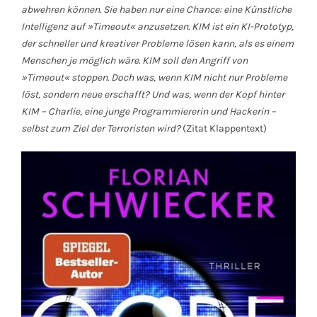
abwehren können. Sie haben nur eine Chance: eine Künstliche
Intelligenz auf »Timeout« anzusetzen. KIM ist ein KI-Prototyp,
der schneller und kreativer Probleme lösen kann, als es einem
Menschen je möglich wäre. KIM soll den Angriff von
»Timeout« stoppen. Doch was, wenn KIM nicht nur Probleme
löst, sondern neue erschafft? Und was, wenn der Kopf hinter
KIM – Charlie, eine junge Programmiererin und Hackerin –
selbst zum Ziel der Terroristen wird?
(Zitat Klappentext)