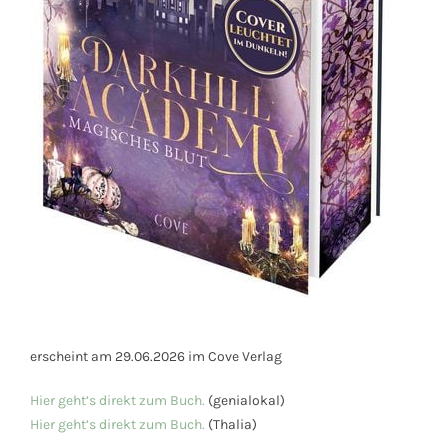
erscheint am 29.06.2026 im Cove Verlag
Hier geht’s direkt z
um Bu
ch.
(genialokal)
Hier geht’s direkt z
u
m Buch.
(Thalia)