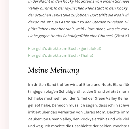
in der Nacht in den Rocky Mountains von einem Schneest
Valley nimmt. In der idyllischen Kleinstadt in den Rocky
der örtlichen Tankstelle zu jobben. Dort trifft sie Noah 
davon träumt, als Astronaut zu den Sternen zu reisen. 
plötzlichen Unnahbarkeit, weiß Elara nicht, was sie von N
Liebe gegen Noahs Schuldgefühle eine Chance
? (Zitat 
Hier geht’s direkt zum Buch. (genialokal)
Hier geht’s direkt zum Buch. (Thalia)
Meine Meinung
Im dritten Band treffen wir auf Elara und Noah. Elara fl
hingegen plagen Schuldgefühle, den Grund erfährt man 
Ich habe mich sehr auf den 3. Teil der Green Valley Reih
geliebt habe. Dennoch muss ich sagen, dass ich in schw
irritiert über das Verhalten von Elaras Mom. Dachte im
Zauber von Green Valley, den Rockys erzählt und wie viel
und weg. Ich mochte die Geschichte der beiden, mochte 