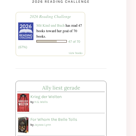
2026 READING CHALLENGE
2026 Reading Challenge
Mit Kind und Buch
has read 47
books toward her goal of 70
books.
47 of 70
(67%)
view books
Ally liest gerade
Krieg der Welten
by
H.G. Wells
For Whom the Belle Tolls
by
Jaysea Lynn