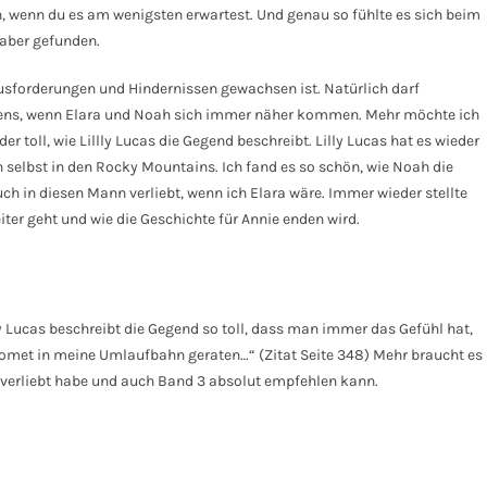
n, wenn du es am wenigsten erwartest. Und genau so fühlte es sich beim
 aber gefunden.
ausforderungen und Hindernissen gewachsen ist. Natürlich darf
stens, wenn Elara und Noah sich immer näher kommen. Mehr möchte ich
der toll, wie Lillly Lucas die Gegend beschreibt. Lilly Lucas hat es wieder
 selbst in den Rocky Mountains. Ich fand es so schön, wie Noah die
ch in diesen Mann verliebt, wenn ich Elara wäre. Immer wieder stellte
ter geht und wie die Geschichte für Annie enden wird.
ly Lucas beschreibt die Gegend so toll, dass man immer das Gefühl hat,
n Komet in meine Umlaufbahn geraten…“ (Zitat Seite 348) Mehr braucht es
e verliebt habe und auch Band 3 absolut empfehlen kann.