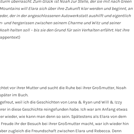
urm überrascht. Zum Glück ist Noah zur Stelle, der sie mit nach Green
 Mountains will Elara sich über ihre Zukunft klar werden und beginnt, an
wieder, der in der angeschlossenen Autowerkstatt aushilft und eigentlich
Hin- und hergerissen zwischen seinem Charme und Witz und seiner
oah halten soll – bis sie den Grund für sein Verhalten erfährt. Hat ihre
Klappentext)
üchtet vor ihrer Mutter und sucht die Ruhe bei ihrer Großmutter, Noah
später im Buch.
e gefreut, weil ich die Geschichten von Lena & Ryan und Will & Izzy
erer in diese Geschichte reingefunden habe. Ich war am Anfang etwas
mer wieder, wie kann man denn so sein. Spätestens als Elara von dem
 Freude ihr der Besuch bei ihrer Großmutter macht, war ich wieder hin
aber zugleich die Freundschaft zwischen Elara und Rebecca. Denn