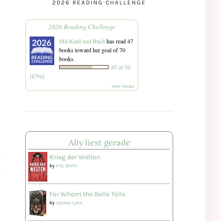
2026 READING CHALLENGE
2026 Reading Challenge
Mit Kind und Buch
has read 47
books toward her goal of 70
books.
47 of 70
(67%)
view books
Ally liest gerade
Krieg der Welten
T
by
H.G. Wells
For Whom the Belle Tolls
by
Jaysea Lynn