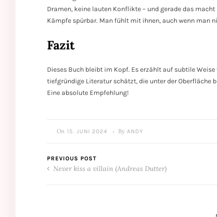
Dramen, keine lauten Konflikte – und gerade das macht di
Kämpfe spürbar. Man fühlt mit ihnen, auch wenn man nic
Fazit
Dieses Buch bleibt im Kopf. Es erzählt auf subtile Wei
tiefgründige Literatur schätzt, die unter der Oberfläche b
Eine absolute Empfehlung!
On
By
15. JUNI 2024
ANDY
•
PREVIOUS POST
Never kiss a villain (Andreas Dutter)