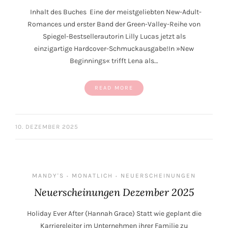
Inhalt des Buches Eine der meistgeliebten New-Adult-
Romances und erster Band der Green-Valley-Reihe von
Spiegel-Bestsellerautorin Lilly Lucas jetzt als
einzigartige Hardcover-Schmuckausgabe!In »New
Beginnings« trifft Lena als…
READ MORE
10. DEZEMBER 2025
MANDY'S
MONATLICH
NEUERSCHEINUNGEN
•
•
Neuerscheinungen Dezember 2025
Holiday Ever After (Hannah Grace) Statt wie geplant die
Karriereleiter im Unternehmen ihrer Familie zu