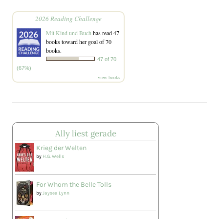
2026 Reading Challenge
Mit Kind und Buch
has read 47
books toward her goal of 70
books.
47 of 70
(67%)
view books
Ally liest gerade
Krieg der Welten
by
H.G. Wells
For Whom the Belle Tolls
by
Jaysea Lynn