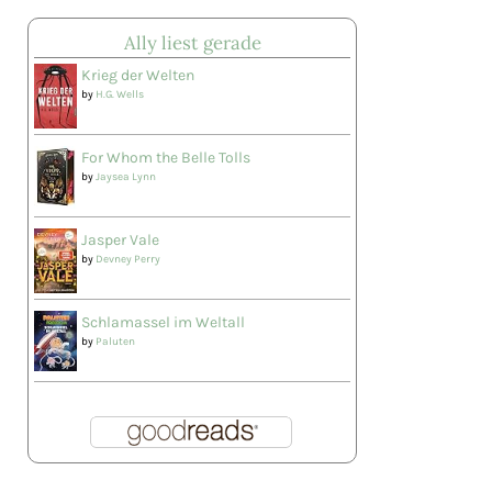
Ally liest gerade
Krieg der Welten
by
H.G. Wells
For Whom the Belle Tolls
by
Jaysea Lynn
Jasper Vale
by
Devney Perry
Schlamassel im Weltall
by
Paluten