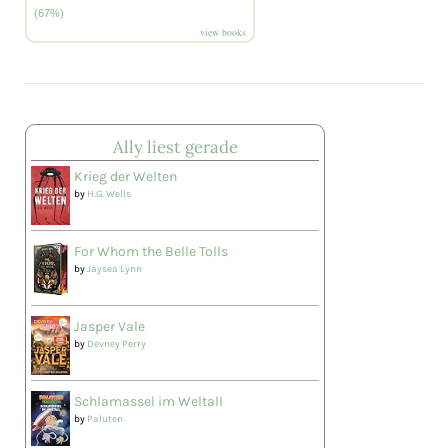
(67%)
view books
Ally liest gerade
Krieg der Welten
by
H.G. Wells
For Whom the Belle Tolls
by
Jaysea Lynn
Jasper Vale
by
Devney Perry
Schlamassel im Weltall
by
Paluten