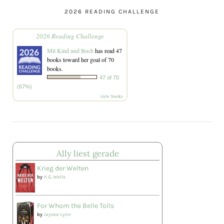
2026 READING CHALLENGE
2026 Reading Challenge
Mit Kind und Buch
has read 47
books toward her goal of 70
books.
47 of 70
(67%)
view books
Ally liest gerade
Krieg der Welten
by
H.G. Wells
For Whom the Belle Tolls
by
Jaysea Lynn