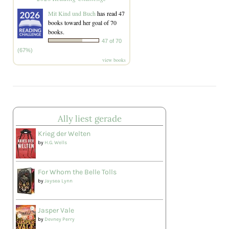
Mit Kind und Buch
has read 47
books toward her goal of 70
books.
47 of 70
(67%)
view books
Ally liest gerade
Krieg der Welten
by
H.G. Wells
For Whom the Belle Tolls
by
Jaysea Lynn
Jasper Vale
by
Devney Perry