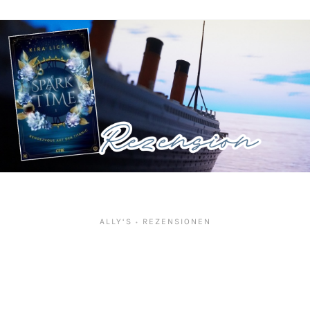
ALLY‘S
REZENSIONEN
•