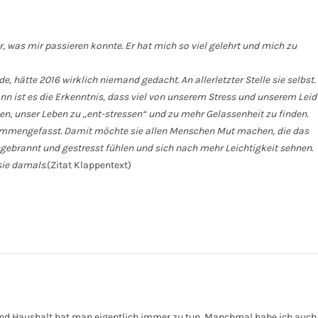
 was mir passieren konnte. Er hat mich so viel gelehrt und mich zu
de, hätte 2016 wirklich niemand gedacht. An
allerletzter
Stelle sie selbst.
ann ist es die Erkenntnis, dass viel von unserem Stress und unserem Leid
en, unser Leben zu „ent-stressen“ und zu mehr Gelassenheit zu finden.
usammengefasst. Damit möchte sie allen Menschen Mut machen, die das
gebrannt und gestresst fühlen und sich nach mehr Leichtigkeit sehnen.
sie damals.
(Zitat Klappentext)
und Haushalt hat man eigentlich immer zu tun. Manchmal habe ich auch