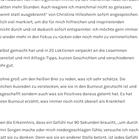
e hätten mehr Stunden. Auch reagiere ich manchmal nicht so gelassen,
pannt statt ausgebrannt“ von Christina Hillesheim sofort angesprochen.
ch viel markiert, um die für mich hilfreichen und inspirierenden
 nicht durch und ist dadurch sofort entspannter. Ich möchte gern immer
p wieder mehr in den Fokus zu rücken oder noch mehr zu verinnerlichen.
selbst gemacht hat und in 25 Lektionen verpackt an die LeserInnen
fbereitet und mit Alltags-Tipps, kurzen Geschichten und verschiedenen
hr gut.
ohne groß um den heißen Brei zu reden, was ich sehr schätze. Sie
elchen Ausreden zu verstecken, wie sie in den Burnout gerutscht ist und
usgeschafft sondern auch was sie Positives daraus gelernt hat. Es hat
 Ihren Burnout erzählt, was immer noch nicht überall als Krankheit
n die Erkenntnis, dass ein Gefühl nur 90 Sekunden braucht, „um durch
h mir Sorgen mache oder mich niedergeschlagen fühle, versuche ich nach
att sie zu denken. Denn wie sie an anderer Stelle betont, ist jedes Gefühl