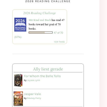
2026 READING CHALLENGE
2026 Reading Challenge
Mit Kind und Buch
has read 47
books toward her goal of 70
books.
47 of 70
(67%)
view books
Ally liest gerade
For Whom the Belle Tolls
by
Jaysea Lynn
Jasper Vale
by
Devney Perry