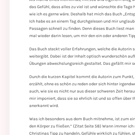
das Gefühl, dass alles zu viel ist und wünschte die Tag
wie ich es gerne wäre. Deshalb hat mich das Buch „Ents
Ich habe es an einem Tag durchgelesen und mir unglaubli
Passagen schnell zu finden. Denn dieses Buch liest man
mal wieder darin lesen, um mir den ein oder anderen Tip
Das Buch steckt voller Erfahrungen, welche die Autorin 
weitergibt. Dabei ist der Inhalt optisch wunderschön au
Übungen abwechslungsreich gestaltet. Das gefällt mir se
Durch die kurzen Kapitel kommt die Autorin zum Punkt, 
erzählt, ohne es schön zu reden oder sich hinter irgendw
auch, wie sie es nicht nur aus dieser schweren Zeit hera
mir imponiert, dass sie so ehrlich ist und so offen über
anerkannt wird.
Was ich besonders aus dem Buch mitnehme, ist zum eine
den Körper zu fließen.“ (Zitat Seite 58) Wann immer ic
Christinas Tipp zu handeln, Gefühle wirklich zu fühlen, st