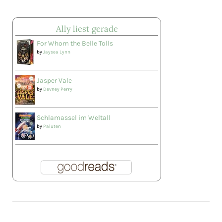
Ally liest gerade
For Whom the Belle Tolls
by
Jaysea Lynn
Jasper Vale
by
Devney Perry
Schlamassel im Weltall
by
Paluten