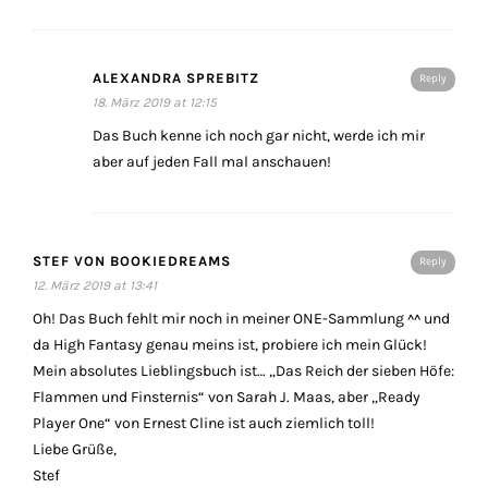
ALEXANDRA SPREBITZ
Reply
18. März 2019 at 12:15
Das Buch kenne ich noch gar nicht, werde ich mir
aber auf jeden Fall mal anschauen!
STEF VON BOOKIEDREAMS
Reply
12. März 2019 at 13:41
Oh! Das Buch fehlt mir noch in meiner ONE-Sammlung ^^ und
da High Fantasy genau meins ist, probiere ich mein Glück!
Mein absolutes Lieblingsbuch ist… „Das Reich der sieben Höfe:
Flammen und Finsternis“ von Sarah J. Maas, aber „Ready
Player One“ von Ernest Cline ist auch ziemlich toll!
Liebe Grüße,
Stef