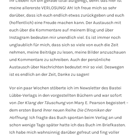
Ihr Lieben! Ich bin gerade total aufgeregt, denn: das hier ist
meine allererste VERLOSUNG! Ah! Ich freue mich so sehr
darüber, dass ich euch endlich etwas zurückgeben und euch
(hoffentlich) eine Freude machen kann. Der Austausch mit
euch über die Kommentare auf meinem Blog und über
Instagram bedeuten mir unendlich viel. Es ist immer noch
unglaublich für mich, dass sich so viele von euch die Zeit
nehmen, meine Beiträge zu lesen, meine Bilder anzuschauen
und Kommentare zu schreiben. Auch der persönliche
Austausch über Nachrichten bedeutet mir so viel. Deswegen
ist es endlich an der Zeit, Danke zu sagen!
Vor ein paar Wochen stöberte ich im Newsletter des Bastei
Lübbe-Verlags in den vorgestellten Büchern und war sofort
von
Der Klang der Täuschung
von Mary E. Pearson begeistert –
dem ersten Band ihrer neuen Reihe
Die Chroniken der
Hoffnung
. Ich fragte das Buch spontan beim Verlag an und
schon wenige Tage später hatte ich das Buch im Briefkasten.
Ich habe mich wahnsinnig darüber gefreut und fing voller