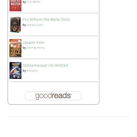
by
H.G. Wells
For Whom the Belle Tolls
by
Jaysea Lynn
Jasper Vale
by
Devney Perry
Schlamassel im Weltall
by
Paluten