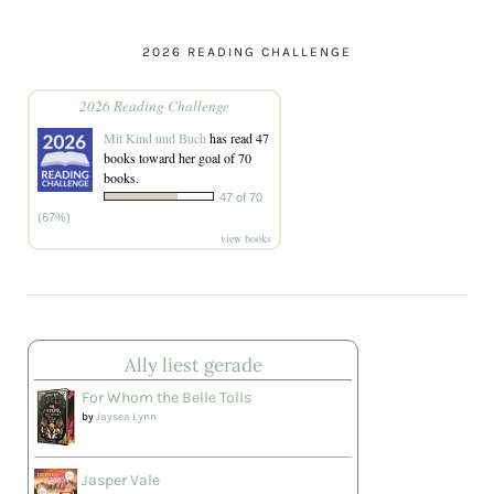
2026 READING CHALLENGE
2026 Reading Challenge
Mit Kind und Buch
has read 47
books toward her goal of 70
books.
47 of 70
(67%)
view books
Ally liest gerade
For Whom the Belle Tolls
by
Jaysea Lynn
Jasper Vale