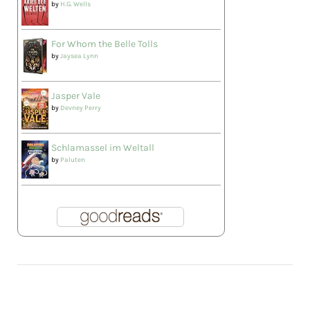
by
H.G. Wells
For Whom the Belle Tolls
by
Jaysea Lynn
Jasper Vale
by
Devney Perry
Schlamassel im Weltall
by
Paluten