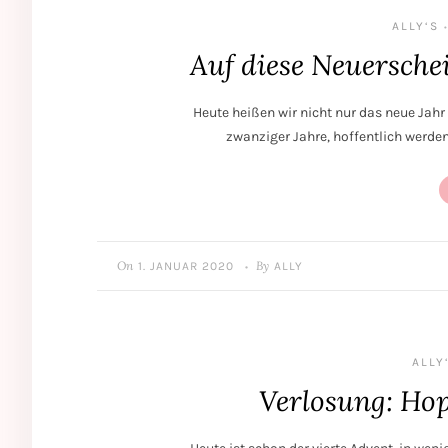
ALLY‘S
•
Auf diese Neuersche
Heute heißen wir nicht nur das neue Jah
zwanziger Jahre, hoffentlich werde
On
By
1. JANUAR 2020
ALLY
•
ALLY
Verlosung: Ho