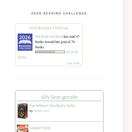
2026 READING CHALLENGE
2026 Reading Challenge
Mit Kind und Buch
has read 47
books toward her goal of 70
books.
47 of 70
(67%)
view books
Ally liest gerade
For Whom the Belle Tolls
by
Jaysea Lynn
Jasper Vale