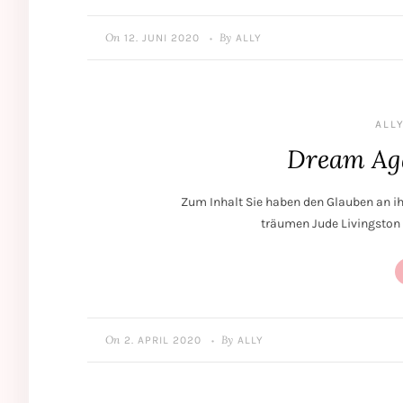
On
By
12. JUNI 2020
ALLY
•
ALLY
Dream Aga
Zum Inhalt Sie haben den Glauben an ih
träumen Jude Livingston 
On
By
2. APRIL 2020
ALLY
•