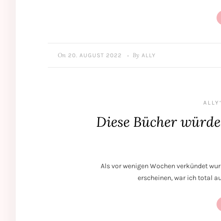
On
By
20. AUGUST 2022
ALLY
•
ALLY
Diese Bücher würde 
Als vor wenigen Wochen verkündet wurd
erscheinen, war ich total 