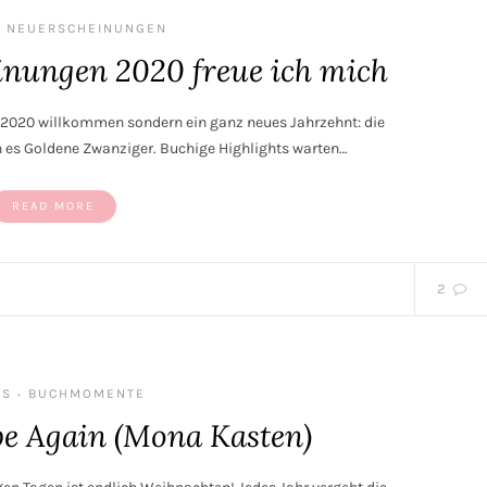
NEUERSCHEINUNGEN
inungen 2020 freue ich mich
r 2020 willkommen sondern ein ganz neues Jahrzehnt: die
n es Goldene Zwanziger. Buchige Highlights warten…
READ MORE
2
‘S
BUCHMOMENTE
•
pe Again (Mona Kasten)