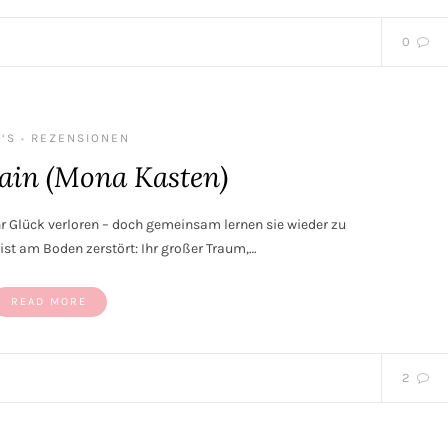
0
‘S
REZENSIONEN
•
in (Mona Kasten)
r Glück verloren – doch gemeinsam lernen sie wieder zu
ist am Boden zerstört: Ihr großer Traum,…
READ MORE
2