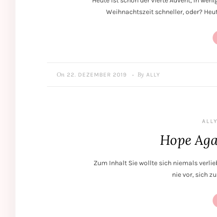
Heute ist schon der vierte Advent, in wen
Weihnachtszeit schneller, oder? Heu
On
By
22. DEZEMBER 2019
ALLY
•
ALLY
Hope Aga
Zum Inhalt Sie wollte sich niemals verlie
nie vor, sich z