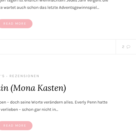
igen Tagen ist endlich Weihnachten! Jedes Jahr vergeht die
te wartet auch schon das letzte Adventsgewinnspiel…
READ MORE
2
‘S
REZENSIONEN
•
in (Mona Kasten)
ben – doch seine Worte verändern alles. Everly Penn hatte
u verlieben – schon gar nicht in…
READ MORE