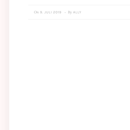
On
By
9. JULI 2019
ALLY
•