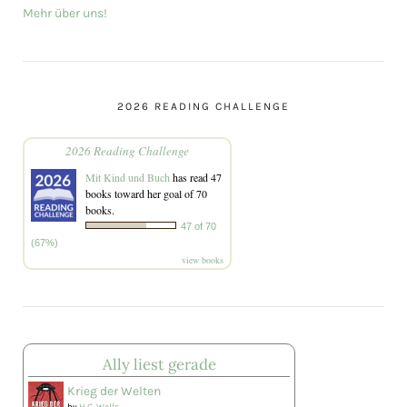
Mehr über uns!
2026 READING CHALLENGE
2026 Reading Challenge
Mit Kind und Buch
has read 47
books toward her goal of 70
books.
47 of 70
(67%)
view books
Ally liest gerade
Krieg der Welten
by
H.G. Wells