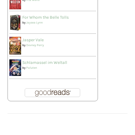
For Whom the Belle Tolls
by
Jaysea Lynn
Jasper Vale
by
Devney Perry
Schlamassel im Weltall
by
Paluten