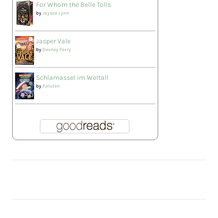
For Whom the Belle Tolls
by
Jaysea Lynn
Jasper Vale
by
Devney Perry
Schlamassel im Weltall
by
Paluten