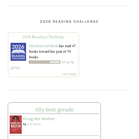
2026 READING CHALLENGE
2026 Reading Challenge
Mit Kind und Buch
has read 47
books toward her goal of 70
books.
47 of 70
(67%)
view books
Ally liest gerade
Krieg der Welten
by
H.G. Wells