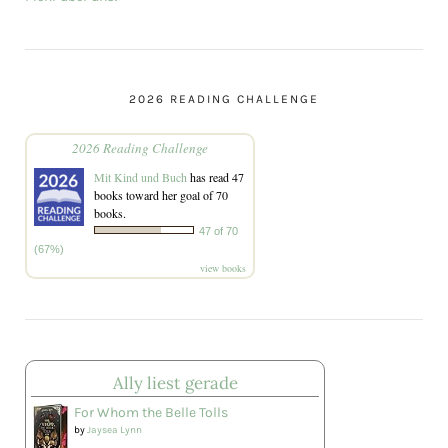
2026 READING CHALLENGE
2026 Reading Challenge
Mit Kind und Buch
has read 47
books toward her goal of 70
books.
47 of 70
(67%)
view books
Ally liest gerade
For Whom the Belle Tolls
by
Jaysea Lynn