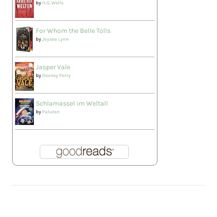
by
H.G. Wells
For Whom the Belle Tolls
by
Jaysea Lynn
Jasper Vale
by
Devney Perry
Schlamassel im Weltall
by
Paluten