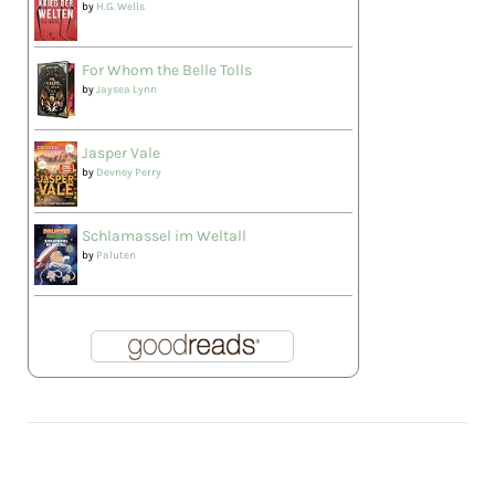
by
H.G. Wells
For Whom the Belle Tolls
by
Jaysea Lynn
Jasper Vale
by
Devney Perry
Schlamassel im Weltall
by
Paluten