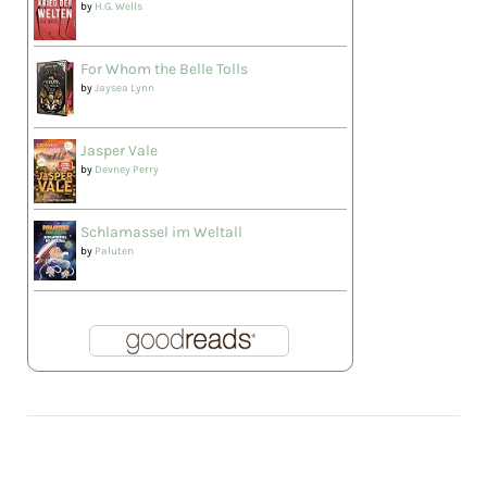
by
H.G. Wells
For Whom the Belle Tolls
by
Jaysea Lynn
Jasper Vale
by
Devney Perry
Schlamassel im Weltall
by
Paluten