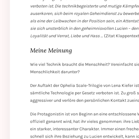
verboten ist. Die technikbegeisterte und mutige Kämpf
auserkoren, sich beim royalen Geheimdienst zu bewerben
als eine der Leibwachen in der Position sein, ein Atten
sie sich unsterblich in den geheimnisvollen Lucien – d
Loyalität und Verrat, Liebe und Hass …
(Zitat Klappentext
Meine Meinung
Wie viel Technik braucht die Menschheit? Vereinfacht si
Menschlichkeit darunter?
Der Auftakt der Ophelia Scale-Trilogie von Lena Kiefer i
sämtliche Technologie per Gesetz verboten ist. Zu groß 
aggressiver und verlöre den persönlichen Kontakt zuein
Die Protagonistin ist von Beginn an eine entschlossene
offiziell genannt wird, hat ihr vieles genommen: ihre Lie
ein starker, interessanter Charakter. Immer einen freche
schnell sich ihre Beziehung zu Lucien entwickelt, kann ic