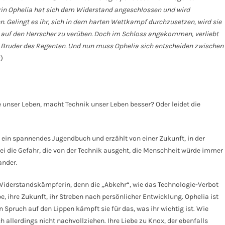
erin Ophelia hat sich dem Widerstand angeschlossen und wird
. Gelingt es ihr, sich in dem harten Wettkampf durchzusetzen, wird sie
tat auf den Herrscher zu verüben. Doch im Schloss angekommen, verliebt
en Bruder des Regenten. Und nun muss Ophelia sich entscheiden zwischen
)
e unser Leben, macht Technik unser Leben besser? Oder leidet die
st ein spannendes Jugendbuch und erzählt von einer Zukunft, in der
sei die Gefahr, die von der Technik ausgeht, die Menschheit würde immer
ander.
 Widerstandskämpferin, denn die „Abkehr“, wie das Technologie-Verbot
be, ihre Zukunft, ihr Streben nach persönlicher Entwicklung. Ophelia ist
n Spruch auf den Lippen kämpft sie für das, was ihr wichtig ist. Wie
h allerdings nicht nachvollziehen. Ihre Liebe zu Knox, der ebenfalls