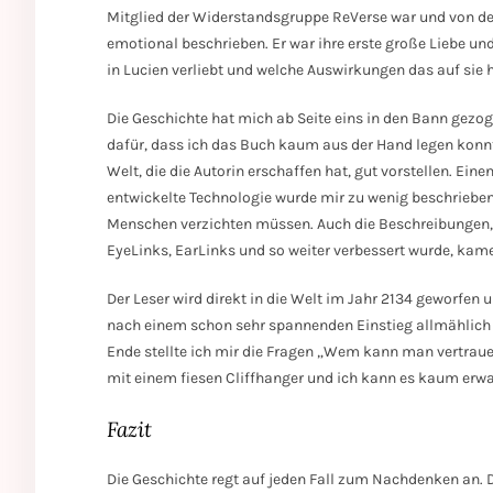
Mitglied der Widerstandsgruppe ReVerse war und von de
emotional beschrieben. Er war ihre erste große Liebe und
in Lucien verliebt und welche Auswirkungen das auf sie h
Die Geschichte hat mich ab Seite eins in den Bann ge
dafür, dass ich das Buch kaum aus der Hand legen konnte
Welt, die die Autorin erschaffen hat, gut vorstellen. Ein
entwickelte Technologie wurde mir zu wenig beschrieben
Menschen verzichten müssen. Auch die Beschreibungen, 
EyeLinks, EarLinks und so weiter verbessert wurde, kame
Der Leser wird direkt in die Welt im Jahr 2134 geworfen 
nach einem schon sehr spannenden Einstieg allmählich
Ende stellte ich mir die Fragen „Wem kann man vertraue
mit einem fiesen Cliffhanger und ich kann es kaum erwa
Fazit
Die Geschichte regt auf jeden Fall zum Nachdenken an. D