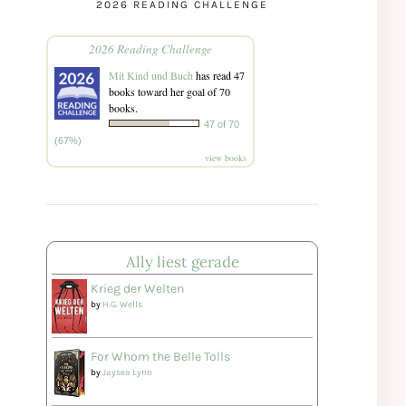
2026 READING CHALLENGE
2026 Reading Challenge
Mit Kind und Buch
has read 47
books toward her goal of 70
books.
47 of 70
(67%)
view books
Ally liest gerade
Krieg der Welten
by
H.G. Wells
For Whom the Belle Tolls
by
Jaysea Lynn