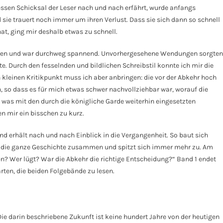
ssen Schicksal der Leser nach und nach erfährt, wurde anfangs
 sie trauert noch immer um ihren Verlust. Dass sie sich dann so schnell
at, ging mir deshalb etwas zu schnell.
zogen und war durchweg spannend. Unvorhergesehene Wendungen sorgten
. Durch den fesselnden und bildlichen Schreibstil konnte ich mir die
en kleinen Kritikpunkt muss ich aber anbringen: die vor der Abkehr hoch
, so dass es für mich etwas schwer nachvollziehbar war, worauf die
was mit den durch die königliche Garde weiterhin eingesetzten
n mir ein bisschen zu kurz.
und erhält nach und nach Einblick in die Vergangenheit. So baut sich
 die ganze Geschichte zusammen und spitzt sich immer mehr zu. Am
n? Wer lügt? War die Abkehr die richtige Entscheidung?“ Band 1 endet
rten, die beiden Folgebände zu lesen.
ie darin beschriebene Zukunft ist keine hundert Jahre von der heutigen