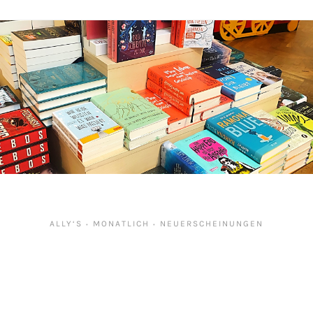
ALLY‘S
MONATLICH
NEUERSCHEINUNGEN
•
•