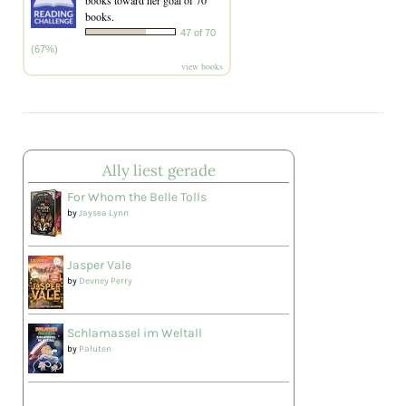
books.
47 of 70
(67%)
view books
Ally liest gerade
For Whom the Belle Tolls
by
Jaysea Lynn
Jasper Vale
by
Devney Perry
Schlamassel im Weltall
by
Paluten