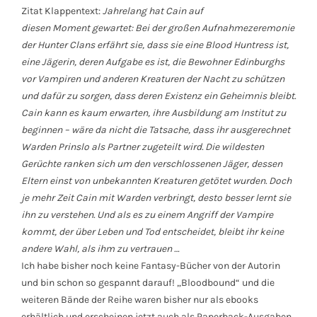
Zitat Klappentext:
Jahrelang hat Cain auf
diesen Moment gewartet: Bei der großen Aufnahmezeremonie
der Hunter Clans erfährt sie, dass sie eine Blood Huntress ist,
eine Jägerin, deren Aufgabe es ist, die Bewohner Edinburghs
vor Vampiren und anderen Kreaturen der Nacht zu schützen
und dafür zu sorgen, dass deren Existenz ein Geheimnis bleibt.
Cain kann es kaum erwarten, ihre Ausbildung am Institut zu
beginnen – wäre da nicht die Tatsache, dass ihr ausgerechnet
Warden Prinslo als Partner zugeteilt wird. Die wildesten
Gerüchte ranken sich um den verschlossenen Jäger, dessen
Eltern einst von unbekannten Kreaturen getötet wurden. Doch
je mehr Zeit Cain mit Warden verbringt, desto besser lernt sie
ihn zu verstehen. Und als es zu einem Angriff der Vampire
kommt, der über Leben und Tod entscheidet, bleibt ihr keine
andere Wahl, als ihm zu vertrauen …
Ich habe bisher noch keine Fantasy-Bücher von der Autorin
und bin schon so gespannt darauf! „Bloodbound“ und die
weiteren Bände der Reihe waren bisher nur als ebooks
erhältlich und erscheinen jetzt auch als Paperback-Ausgaben.