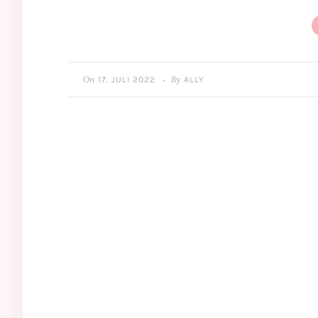
On
By
17. JULI 2022
ALLY
•