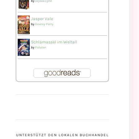
by
Jaysea Lynn
Jasper Vale
by
Devney Perry
Schlamassel im Weltall
by
Paluten
UNTERSTÜTZT DEN LOKALEN BUCHHANDEL