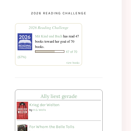
2026 READING CHALLENGE
2026 Reading Challenge
Mit Kind und Buch
has read 47
books toward her goal of 70
books.
47 of 70
(67%)
view books
Ally liest gerade
Krieg der Welten
by
H.G. Wells
For Whom the Belle Tolls