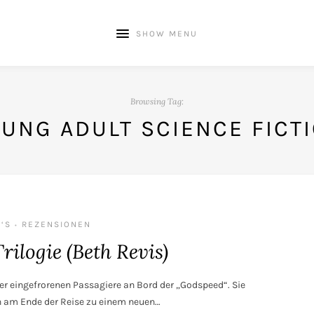
SHOW MENU
Browsing Tag:
UNG ADULT SCIENCE FICT
‘S
REZENSIONEN
•
ilogie (Beth Revis)
der eingefrorenen Passagiere an Bord der „Godspeed“. Sie
en am Ende der Reise zu einem neuen…