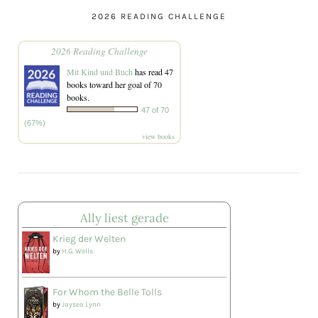
2026 READING CHALLENGE
2026 Reading Challenge
Mit Kind und Buch
has read 47
books toward her goal of 70
books.
47 of 70
(67%)
view books
Ally liest gerade
Krieg der Welten
by
H.G. Wells
For Whom the Belle Tolls
by
Jaysea Lynn