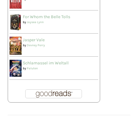
For Whom the Belle Tolls
by
Jaysea Lynn
Jasper Vale
by
Devney Perry
Schlamassel im Weltall
by
Paluten