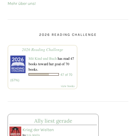
Mehr über uns!
2026 READING CHALLENGE
2026 Reading Challenge
Mit Kind und Buch
has read 47
books toward her goal of 70
books.
47 of 70
(67%)
view books
Ally liest gerade
Krieg der Welten
by
H.G. Wells