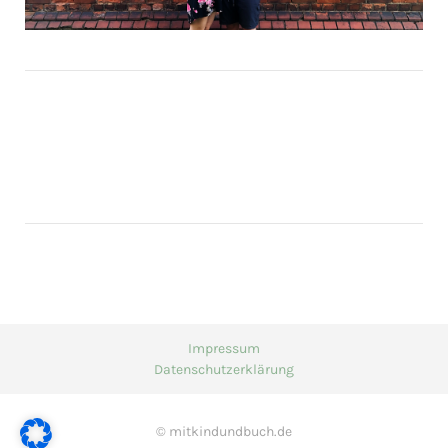
Impressum
Datenschutzerklärung
© mitkindundbuch.de