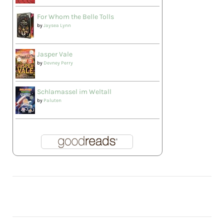
For Whom the Belle Tolls
by
Jaysea Lynn
Jasper Vale
by
Devney Perry
Schlamassel im Weltall
by
Paluten