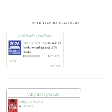
2026 READING CHALLENGE
2026 Reading Challenge
Mit Kind und Buch
has read 47
books toward her goal of 70
books.
47 of 70
(67%)
view books
Ally liest gerade
Krieg der Welten
by
H.G. Wells