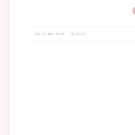
On
By
10. MAI 2019
ALLY
•