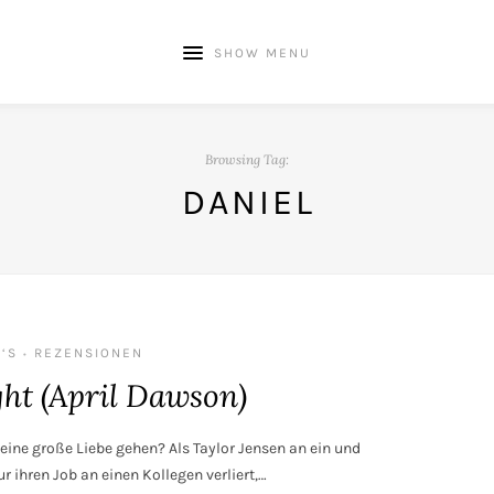
SHOW MENU
Browsing Tag:
DANIEL
‘S
REZENSIONEN
•
ght (April Dawson)
eine große Liebe gehen? Als Taylor Jensen an ein und
 ihren Job an einen Kollegen verliert,…