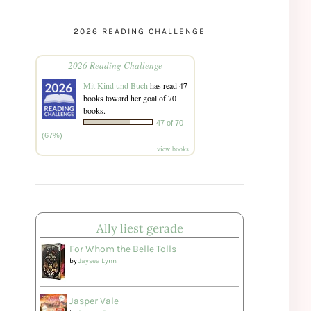
2026 READING CHALLENGE
2026 Reading Challenge
Mit Kind und Buch
has read 47
books toward her goal of 70
books.
47 of 70
(67%)
view books
Ally liest gerade
For Whom the Belle Tolls
by
Jaysea Lynn
Jasper Vale