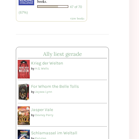
books.
47 of 70
(67%)
view books
Ally liest gerade
Krieg der Welten
by
H.G. Wells
For Whom the Belle Tolls
by
Jaysea Lynn
Jasper Vale
by
Devney Perry
Schlamassel im Weltall
by
Paluten